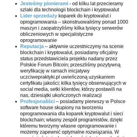
Jesteśmy pionierami
- od kilku lat przecieramy
szlaki dla technologii blockchain i kryptowalut
Lider sprzedaży
koparek do kryptowalut i
oprogramowania – skonstruowaliśmy ponad 1000
maszyn i zaopatrzyliśmy kilka tysięcy serwerów
obliczeniowych w specjalistyczne
oprogramowanie
Reputacja
– aktywnie uczestniczymy na scenie
blockchain i kryptowalut, posiadamy oficjalny
status przedstawiciela projektu nadany przez
Polskie Forum Bitcoin; przeszliśmy pozytywną
weryfikację w ramach inicjatywy
uczciwepraktyki.pl uwieńczoną uzyskaniem
certyfikatu jakości; kilka tysięcy obserwujących w
social media, setki klientów, którzy postawili na
nas, dziesiątki ukończonych realizacji
Profesjonaliści
– posiadamy pierwszy w Polsce
software house skupiony na tworzeniu
oprogramowania dla koparek kryptowalut i sieci
blockchain; własny zespół programistów, dzięki
któremu tworzymy własne oprogramowanie i
możemy zapewnić optymalne rozwiązania. W