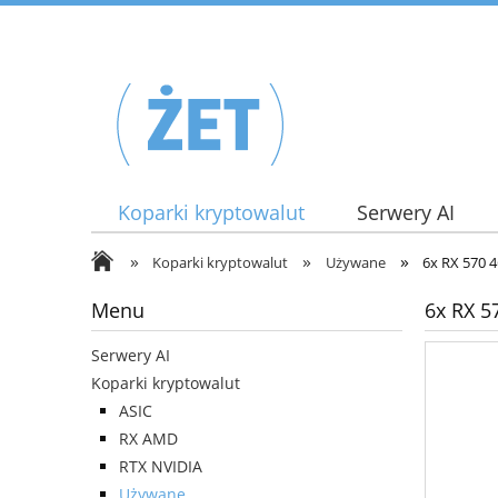
Koparki kryptowalut
Serwery AI
»
»
»
Koparki kryptowalut
Używane
6x RX 570 
Menu
6x RX 5
Serwery AI
Koparki kryptowalut
ASIC
RX AMD
RTX NVIDIA
Używane