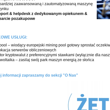
bardziej zaawansowaną i zautomatyzowaną maszynę
rynku
pport & helpdesk z dedykowanym opiekunem &
parcie pozakupowe
OWE USŁUGI:
pool – wiodący europejski mining pool gotowy sprostać oczek
okacja serwerów obliczeniowych
tor kryptowalut z preferencyjnymi stawkami (wyłącznie dla nasz
owoltaika – zasilaj swój park maszyn energią ze słońca
j informacji zapraszamy do sekcji "O Nas"