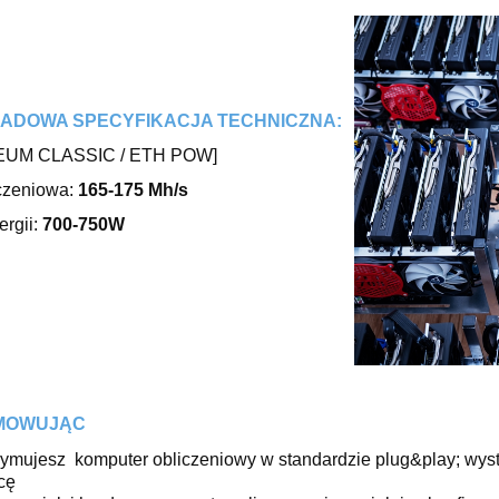
ADOWA SPECYFIKACJA TECHNICZNA:
UM CLASSIC / ETH POW]
czeniowa:
165-175 Mh/s
rgii:
700-750W
MOWUJĄC
zymujesz komputer obliczeniowy w standardzie plug&play; wys
cę