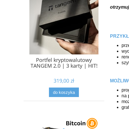
otrzymuj
PRZYKŁ
prz
wyd
ren
Portfel kryptowalutowy
szy
TANGEM 2.0 | 3 karty | HIT!
319,00 zł
MOŻLIW
pro
do koszyka
na 
moż
gra