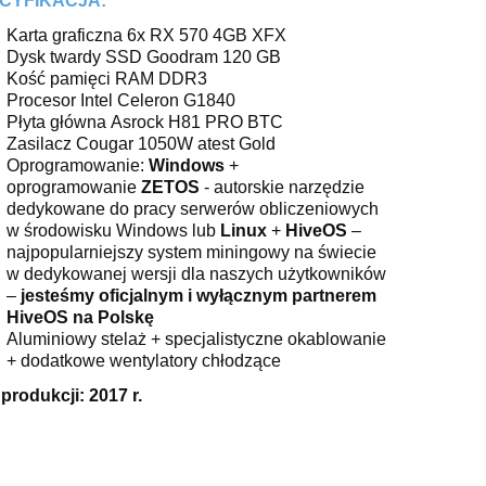
CYFIKACJA:
Karta graficzna 6x RX 570 4GB XFX
Dysk twardy SSD Goodram 120 GB
Kość pamięci RAM DDR3
Procesor Intel Celeron G1840
Płyta główna Asrock H81 PRO BTC
Zasilacz Cougar 1050W atest Gold
Oprogramowanie:
Windows
+
oprogramowanie
ZETOS
- autorskie narzędzie
dedykowane do pracy serwerów obliczeniowych
w środowisku Windows lub
Linux
+
HiveOS
–
najpopularniejszy system miningowy na świecie
w dedykowanej wersji dla naszych użytkowników
–
jesteśmy oficjalnym i wyłącznym partnerem
HiveOS na Polskę
Aluminiowy stelaż + specjalistyczne okablowanie
+ dodatkowe wentylatory chłodzące
produkcji: 2017 r.