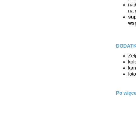
naj
na 
su
ws
DODATK
Zet
kol
kan
fot
Po więce