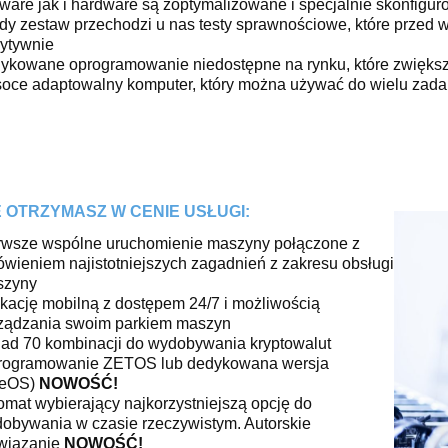
tware jak i hardware są zoptymalizowane i specjalnie skonfig
dy zestaw przechodzi u nas testy sprawnościowe, które przed
ytywnie
ykowane oprogramowanie niedostępne na rynku, które zwiększ
oce adaptowalny komputer, który można używać do wielu zadań
 OTRZYMASZ W CENIE USŁUGI:
rwsze wspólne uruchomienie maszyny połączone z
wieniem najistotniejszych zagadnień z zakresu obsługi
szyny
ikację mobilną z dostępem 24/7 i możliwością
ządzania swoim parkiem maszyn
ad 70 kombinacji do wydobywania kryptowalut
rogramowanie ZETOS lub dedykowana wersja
veOS)
NOWOŚĆ!
omat wybierający najkorzystniejszą opcję do
obywania w czasie rzeczywistym. Autorskie
wiązanie
NOWOŚĆ!