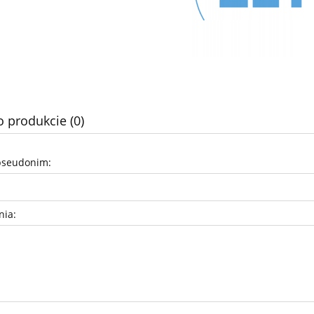
o produkcie (0)
pseudonim:
nia: