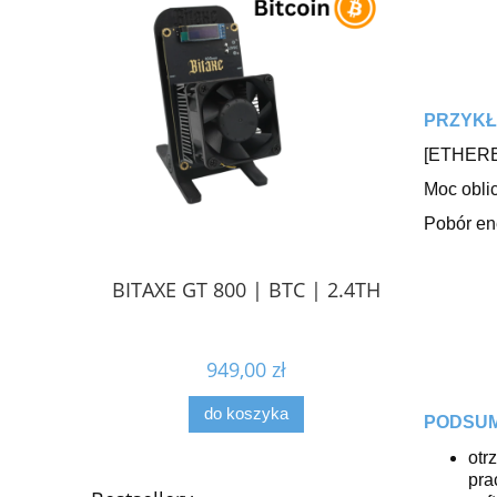
PRZYKŁ
[ETHERE
Moc obli
Pobór ene
BITAXE GT 800 | BTC | 2.4TH
949,00 zł
do koszyka
PODSU
otr
pra