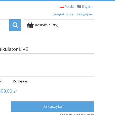
Polski
English
Zarejestruj się
Zaloguj się
Koszyk:
(pusty)
alkulator LIVE
ć:
Dostępny
400,00 zł
do koszyka
.