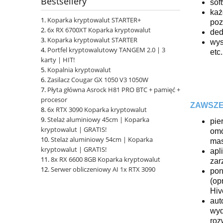
Bestsellery
sof
każ
Koparka kryptowalut STARTER+
poz
6x RX 6700XT Koparka kryptowalut
ded
Koparka kryptowalut STARTER
wys
Portfel kryptowalutowy TANGEM 2.0 | 3
etc.
karty | HIT!
Kopalnia kryptowalut
Zasilacz Cougar GX 1050 V3 1050W
Płyta główna Asrock H81 PRO BTC + pamięć +
procesor
ZAWSZE
6x RTX 3090 Koparka kryptowalut
Stelaż aluminiowy 45cm | Koparka
pie
kryptowalut | GRATIS!
omó
Stelaż aluminiowy 54cm | Koparka
ma
kryptowalut | GRATIS!
apl
8x RX 6600 8GB Koparka kryptowalut
zar
Serwer obliczeniowy AI 1x RTX 3090
pon
(op
Hi
aut
wyd
roz