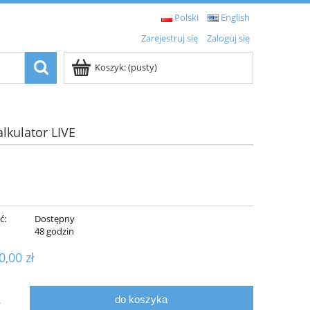
Polski
English
Zarejestruj się
Zaloguj się
Koszyk:
(pusty)
alkulator LIVE
ć:
Dostępny
:
48 godzin
0,00 zł
do koszyka
.