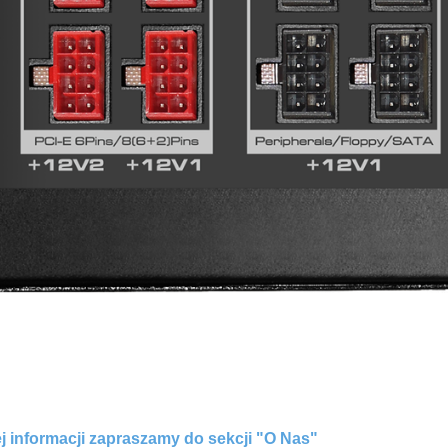
j informacji zapraszamy do sekcji "O Nas"