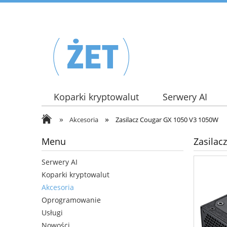
Koparki kryptowalut
Serwery AI
»
»
Akcesoria
Zasilacz Cougar GX 1050 V3 1050W
Menu
Zasilac
Serwery AI
Koparki kryptowalut
Akcesoria
Oprogramowanie
Usługi
Nowości