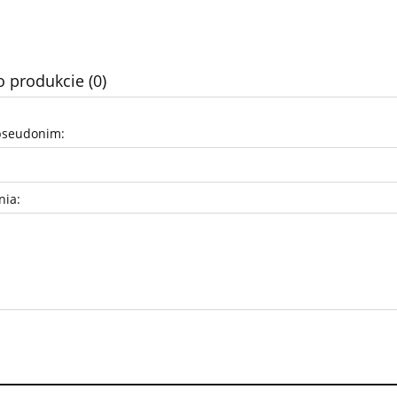
o produkcie (0)
pseudonim:
nia: