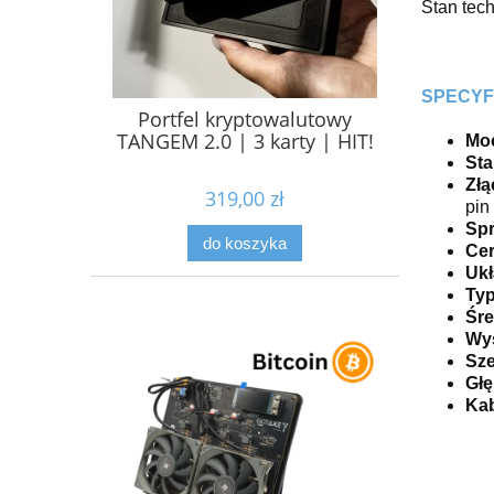
Stan tech
SPECYF
Portfel kryptowalutowy
TANGEM 2.0 | 3 karty | HIT!
Mo
St
Złą
319,00 zł
pin 
Sp
do koszyka
Cer
Ukł
Typ
Śre
Wy
Sz
Gł
Kab