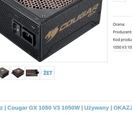
Ocena:
Producent
Kod produ
1050 V3 1
cz | Cougar GX 1050 V3 1050W | Używany | OKAZ