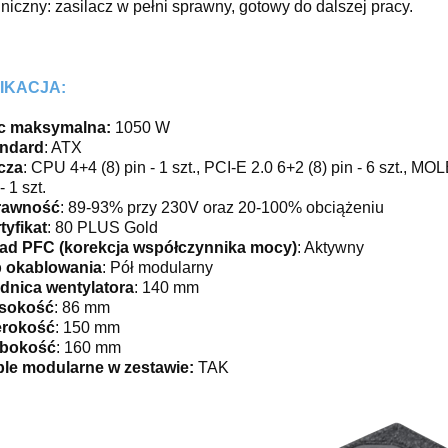
niczny: zasilacz w pełni sprawny, gotowy do dalszej pracy.
IKACJA:
c maksymalna:
1050 W
andard
: ATX
cza
: CPU 4+4 (8) pin - 1 szt., PCI-E 2.0 6+2 (8) pin - 6 szt., M
- 1 szt.
rawność
: 89-93% przy 230V oraz 20-100% obciążeniu
tyfikat
: 80 PLUS Gold
ad PFC (korekcja współczynnika mocy)
: Aktywny
 okablowania
: Pół modularny
dnica wentylatora
: 140 mm
sokość
: 86 mm
erokość
: 150 mm
ębokość
: 160 mm
le modularne w zestawie:
TAK