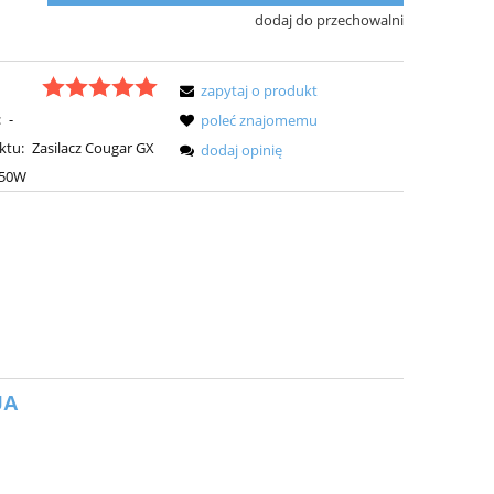
dodaj do przechowalni
zapytaj o produkt
:
-
poleć znajomemu
ktu:
Zasilacz Cougar GX
dodaj opinię
050W
JA