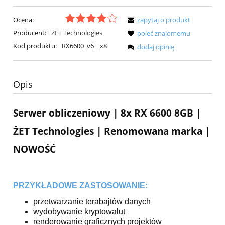
Ocena:
zapytaj o produkt
Producent:
ŻET Technologies
poleć znajomemu
Kod produktu:
RX6600_v6__x8
dodaj opinię
Opis
Serwer obliczeniowy | 8x RX 6600 8GB |
ŻET Technologies | Renomowana marka |
NOWOŚĆ
PRZYKŁADOWE ZASTOSOWANIE:
przetwarzanie terabajtów danych
wydobywanie kryptowalut
renderowanie graficznych projektów