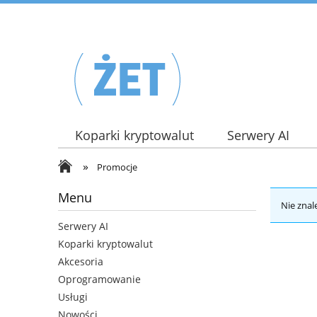
Koparki kryptowalut
Serwery AI
»
Promocje
Menu
Nie znal
Serwery AI
Koparki kryptowalut
Akcesoria
Oprogramowanie
Usługi
Nowości