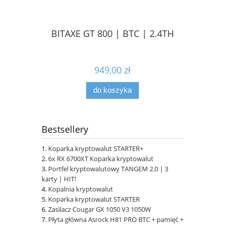
BITAXE GT 800 | BTC | 2.4TH
949,00 zł
do koszyka
Bestsellery
Koparka kryptowalut STARTER+
6x RX 6700XT Koparka kryptowalut
Portfel kryptowalutowy TANGEM 2.0 | 3
karty | HIT!
Kopalnia kryptowalut
Koparka kryptowalut STARTER
Zasilacz Cougar GX 1050 V3 1050W
Płyta główna Asrock H81 PRO BTC + pamięć +